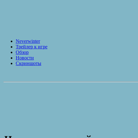
Neverwinter
Трейлер к игре
Обзор
Новости
Скриншоты